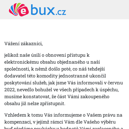
Vážení zákazníci,
jelikož naše úsilí o obnovení přístupu k
elektronickému obsahu objednaného u naší
společnosti, k němž došlo poté, co náš tehdejší
dodavatel této komodity jednostranně ukončil
poskytování služeb, jak jsme Vás informovali v červnu
2022, nevedlo bohužel ve všech případech k úspěchu,
musíme konstatovat, že část Vámi zakoupeného
obsahu již nelze zpřístupnit.
Vzhledem k tomu Vás informujeme o Vašem právu na
kompenzaci, v jejímž rámci Vám dle Vašeho výběru
buď předáme poukázky v hodnotě Vámi zaplaceného a