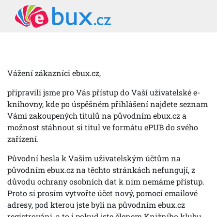
Vážení zákazníci ebux.cz,
připravili jsme pro Vás přístup do Vaší uživatelské e-
knihovny, kde po úspěšném přihlášení najdete seznam
Vámi zakoupených titulů na původním ebux.cz a
možnost stáhnout si titul ve formátu ePUB do svého
zařízení.
Původní hesla k Vašim uživatelským účtům na
původním ebux.cz na těchto stránkách nefungují, z
důvodu ochrany osobních dat k nim nemáme přístup.
Proto si prosím vytvořte účet nový, pomocí emailové
adresy, pod kterou jste byli na původním ebux.cz
registrováni, a to i pokud jste členem Knižního klubu.